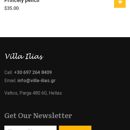
Princely pencil
$
35.00
Call.
+30 697 264 8409
Email.
info@villa-ilias.gr
Valtos, Parga 480 60, Hellas.
Get Our Newsletter